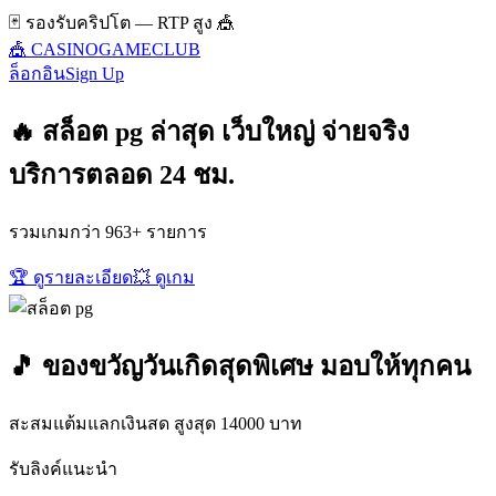
🃏 รองรับคริปโต — RTP สูง 🎪
🎪 CASINOGAMECLUB
ล็อกอิน
Sign Up
🔥 สล็อต pg ล่าสุด เว็บใหญ่ จ่ายจริง
บริการตลอด 24 ชม.
รวมเกมกว่า 963+ รายการ
🏆 ดูรายละเอียด
💥 ดูเกม
🎵 ของขวัญวันเกิดสุดพิเศษ มอบให้ทุกคน
สะสมแต้มแลกเงินสด สูงสุด 14000 บาท
รับลิงค์แนะนำ