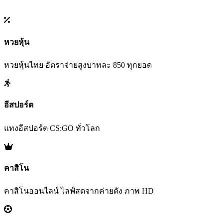
หวยหุ้น
หวยหุ้นไทย อัตราจ่ายสูงบาทละ 850 ทุกยอด
อีสปอร์ต
แทงอีสปอร์ต CS:GO ทั่วโลก
คาสิโน
คาสิโนออนไลน์ ไลฟ์สดจากค่ายดัง ภาพ HD