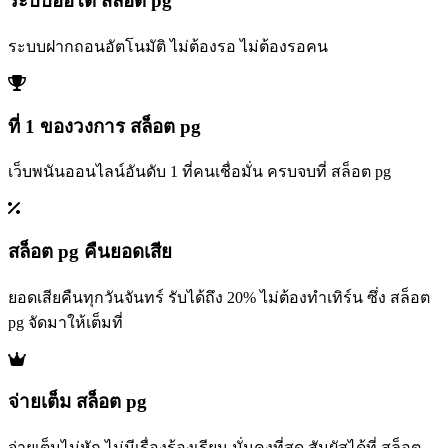
ระบบออโต้ สล็อต pg
ระบบฝากถอนอัตโนมัติ ไม่ต้องรอ ไม่ต้องรอคน
ที่ 1 ของวงการ สล็อต pg
เว็บพนันออนไลน์อันดับ 1 ที่คนเชื่อมั่น ครบจบที่ สล็อต pg
สล็อต pg คืนยอดเสีย
ยอดเสียคืนทุกวันจันทร์ รับได้ถึง 20% ไม่ต้องทำเทิร์น ซึ่ง สล็อต
pg จัดมาให้เต็มที่
จ่ายเต็ม สล็อต pg
จ่ายเต็มไม่หัก ไม่มีเรื่องร้องเรียน มั่นคงที่สุด สัมผัสได้ที่ สล็อต