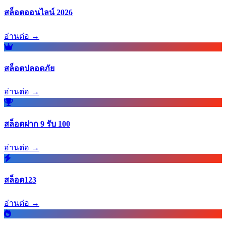
สล็อตออนไลน์ 2026
อ่านต่อ →
สล็อตปลอดภัย
อ่านต่อ →
สล็อตฝาก 9 รับ 100
อ่านต่อ →
สล็อต123
อ่านต่อ →