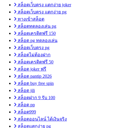
สล็อตเว็บตรง แตกง่าย joker
สล็อตเว็บตรง แตกง่าย pg
ทางเข้าสล็อต
สล็อตทดลองเล่น pg
สล็อตเครดิตฟรี 150
สล็อต pg ทดลองเล่น
สล็อตเว็บตรง pg
สล็อตไม่ต้องฝาก
สล็อตเครดิตฟรี 50
สล็อต joker ฟรี
สล็อต pantip 2026
สล็อต buy free spin
สล็อต jili
สล็อตฝาก 9 รับ 100
สล็อต pp
สล็อต999
สล็อตออนไลน์ ได้เงินจริง
สล็อตแตกง่าย pg