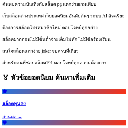
ค้นพบความบันเทิงกับสล็อต pg แตกง่ายเกมเพียบ
เว็บสล็อตต่างประเทศ เว็บยอดนิยมอันดับต้นๆ ระบบ AI อัจฉริยะ
ต้องการสล็อตโปรสมาชิกใหม่ ตอบโจทย์ทุกอย่าง
สล็อตฝากถอนไม่มีขั้นต่ำจ่ายเต็มไม่หัก ไม่มีข้อร้องเรียน
สนใจสล็อตแตกง่าย joker จบครบที่เดียว
สำหรับคนที่ชอบสล็อต191 ตอบโจทย์ทุกความต้องการ
🏅 หัวข้อยอดนิยม
ค้นหาเพิ่มเติม
สล็อตทุน 50
อ่านต่อ →