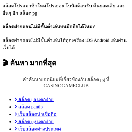
สล็อตโปรสมาชิกใหม่โปรเยอะ โบนัสต้อนรับ คืนยอดเสีย และ
อื่นๆ อีก สล็อต pg
สล็อตฝากถอนไม่มีขั้นต่ำเล่นบนมือถือได้ไหม?
สล็อตฝากถอนไม่มีขั้นต่ำเล่นได้ทุกเครื่อง iOS Android เล่นผ่าน
เว็บได้
🎬 ค้นหา
มากที่สุด
คำค้นหายอดนิยมที่เกี่ยวข้องกับ สล็อต pg ที่
CASINOGAMECLUB
สล็อต jili แตกง่าย
สล็อต pantip
เว็บสล็อตน่าเชื่อถือ
สล็อต pg แตกง่าย
เว็บสล็อตต่างประเทศ