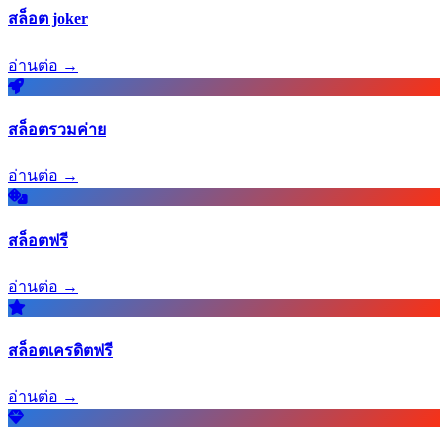
สล็อต joker
อ่านต่อ →
สล็อตรวมค่าย
อ่านต่อ →
สล็อตฟรี
อ่านต่อ →
สล็อตเครดิตฟรี
อ่านต่อ →