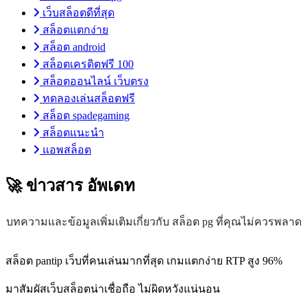
เว็บสล็อตดีที่สุด
สล็อตแตกง่าย
สล็อต android
สล็อตเครดิตฟรี 100
สล็อตออนไลน์ เว็บตรง
ทดลองเล่นสล็อตฟรี
สล็อต spadegaming
สล็อตแนะนำ
แอพสล็อต
🚀 ข่าวสาร
อัพเดท
บทความและข้อมูลเพิ่มเติมเกี่ยวกับ สล็อต pg ที่คุณไม่ควรพลาด
สล็อต pantip เว็บที่คนเล่นมากที่สุด เกมแตกง่าย RTP สูง 96%
มาสัมผัสเว็บสล็อตน่าเชื่อถือ ไม่ผิดหวังแน่นอน