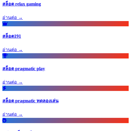
สล็อต relax gaming
อ่านต่อ →
สล็อต191
อ่านต่อ →
สล็อต pragmatic play
อ่านต่อ →
สล็อต pragmatic ทดลองเล่น
อ่านต่อ →