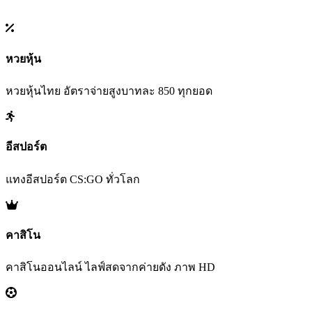
หวยหุ้น
หวยหุ้นไทย อัตราจ่ายสูงบาทละ 850 ทุกยอด
อีสปอร์ต
แทงอีสปอร์ต CS:GO ทั่วโลก
คาสิโน
คาสิโนออนไลน์ ไลฟ์สดจากค่ายดัง ภาพ HD