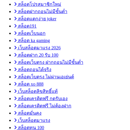
สล็อตโปรสมาชิกใหม่
สล็อตฝากถอนไม่มีขั้นต่ำ
สล็อตแตกง่าย joker
สล็อต191
สล็อตเว็บนอก
สล็อต ka gaming
เว็บสล็อตมาแรง 2026
สล็อตฝาก 20 รับ 100
สล็อตเว็บตรง ฝากถอนไม่มีขั้นต่ำ
สล็อตถอนได้จริง
สล็อตเว็บตรง ไม่ผ่านเอเย่นต์
สล็อต xo 888
เว็บสล็อตลิขสิทธิ์แท้
สล็อตเครดิตฟรี กดรับเอง
สล็อตเครดิตฟรี ไม่ต้องฝาก
สล็อตมั่นคง
เว็บสล็อตมาแรง
สล็อตทุน 100