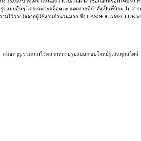
ึง 15,000 บาทเต็ม แน่นอนว่าเว็บสล็อตน่าเชื่อถือก็พร้อมให้บริกา
รูปแบบอื่นๆ โดยเฉพาะสล็อต pg แตกง่ายที่กำลังเป็นที่นิยม ไม่ว่าจ
รับความไว้วางใจจากผู้ใช้งานจำนวนมาก ซึ่ง CASINOGAMECLUB พร
สล็อต pg รวมเกมไว้หลากหลายรูปแบบ ตอบโจทย์ผู้เล่นทุกสไตล์