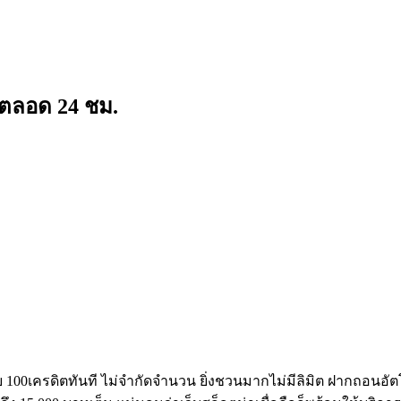
ารตลอด 24 ชม.
รับ 100เครดิตทันที ไม่จำกัดจำนวน ยิ่งชวนมากไม่มีลิมิต ฝากถอนอัต