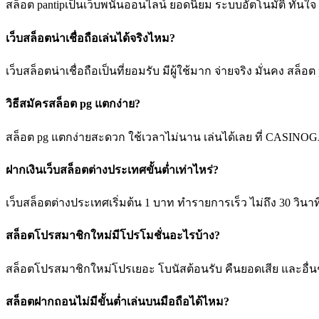
สล็อต pantipเป็นเว็บพนันออนไลน์ ยอดนิยม ระบบอัตโนมัติ ทั
เว็บสล็อตน่าเชื่อถือเล่นได้จริงไหม?
เว็บสล็อตน่าเชื่อถือเป็นที่ยอมรับ มีผู้ใช้มาก จ่ายจริง มั่นคง สล็อต
วิธีสมัครสล็อต pg แตกง่าย?
สล็อต pg แตกง่ายสะดวก ใช้เวลาไม่นาน เล่นได้เลย ที่ CASI
ฝากเงินเว็บสล็อตต่างประเทศขั้นต่ำเท่าไหร่?
เว็บสล็อตต่างประเทศเริ่มต้น 1 บาท ทำรายการเร็ว ไม่ถึง 30 ว
สล็อตโปรสมาชิกใหม่มีโปรโมชั่นอะไรบ้าง?
สล็อตโปรสมาชิกใหม่โปรเยอะ โบนัสต้อนรับ คืนยอดเสีย และอื่นๆ
สล็อตฝากถอนไม่มีขั้นต่ำเล่นบนมือถือได้ไหม?