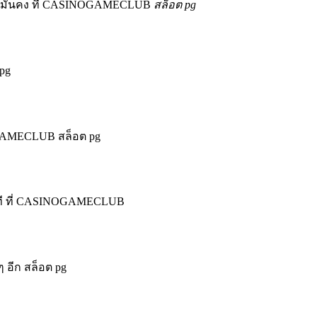
นใจ มั่นคง ที่ CASINOGAMECLUB
สล็อต pg
 pg
NOGAMECLUB สล็อต pg
ินาที ที่ CASINOGAMECLUB
 อีก สล็อต pg