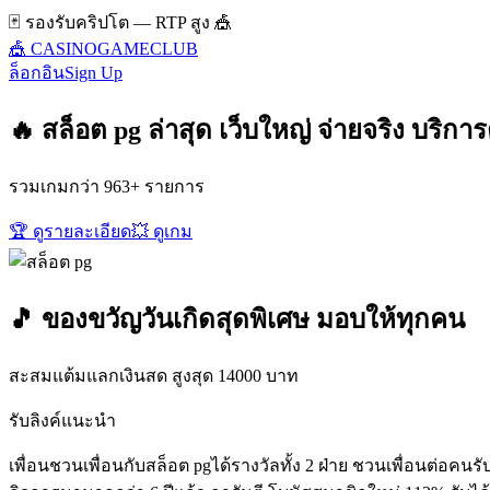
🃏 รองรับคริปโต — RTP สูง 🎪
🎪 CASINOGAMECLUB
ล็อกอิน
Sign Up
🔥 สล็อต pg ล่าสุด เว็บใหญ่ จ่ายจริง บริก
รวมเกมกว่า 963+ รายการ
🏆 ดูรายละเอียด
💥 ดูเกม
🎵 ของขวัญวันเกิดสุดพิเศษ มอบให้ทุกคน
สะสมแต้มแลกเงินสด สูงสุด 14000 บาท
รับลิงค์แนะนำ
เพื่อนชวนเพื่อนกับสล็อต pgได้รางวัลทั้ง 2 ฝ่าย ชวนเพื่อนต่อคน