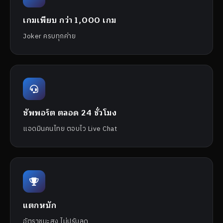
เกมเพียบ กว่า 1,000 เกม
Joker ครบทุกค่าย
ซัพพอร์ต ตลอด 24 ชั่วโมง
แอดมินคนไทย ตอบไว Live Chat
แตกหนัก
อัตราชนะสูง ไม่ปรับลด