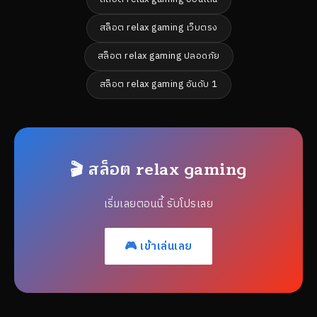
สล็อต relax gaming เว็บตรง
สล็อต relax gaming ปลอดภัย
สล็อต relax gaming อันดับ 1
🎬 สล็อต relax gaming
เริ่มเลยตอนนี้ รับโปรเลย
🎮 เข้าเล่นเลย