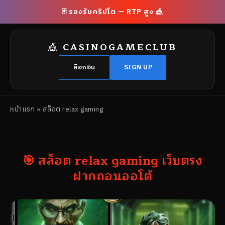
🃏 รองรับคริปโต — RTP สูง 🎪
🎪 CASINOGAMECLUB
ล็อกอิน
SIGN UP
หน้าแรก
» สล็อต relax gaming
🎯 สล็อต relax gaming เว็บตรง
ฝากถอนออโต้